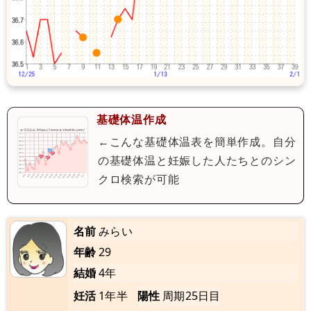
基礎体温作成
←こんな基礎体温表を簡単作成。自分
の基礎体温と妊娠した人たちとのシン
クロ検索が可能
名前
みらい
年齢
29
結婚
4年
妊活
1年半
陽性
周期25日目