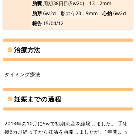
胎嚢
周期38日目(5w2d) 13．2mm
胎芽
6w2d 胎のう23．9mm
心拍
6w2d
報告
15/04/12
治療方法
タイミング療法
妊娠までの過程
2013年の10月に9wで初期流産を経験しました。 手術
後3カ月経ってから妊活を再開しましたが、1年間まっ