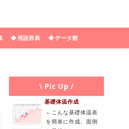
稿
用語辞典
データ館
\ Pic Up /
基礎体温作成
←こんな基礎体温表
を簡単に作成。面倒