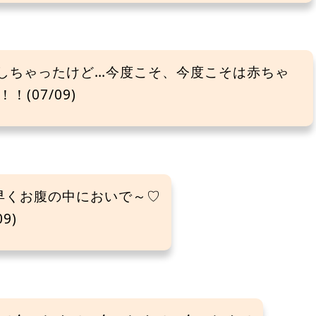
しちゃったけど…今度こそ、今度こそは赤ちゃ
(07/09)
♥早くお腹の中においで～♡
9)