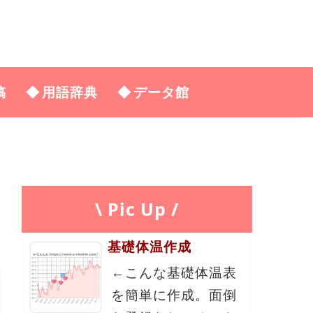
稿
用語辞典
データ館
\ Pic Up /
基礎体温作成
←こんな基礎体温表
を簡単に作成。面倒