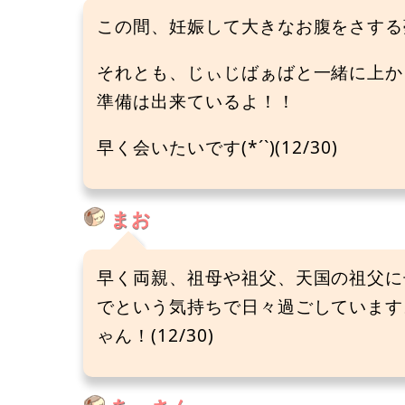
この間、妊娠して大きなお腹をさする夢
それとも、じぃじばぁばと一緒に上か
準備は出来ているよ！！
早く会いたいです(*´`)(12/30)
まお
早く両親、祖母や祖父、天国の祖父に
でという気持ちで日々過ごしています
ゃん！(12/30)