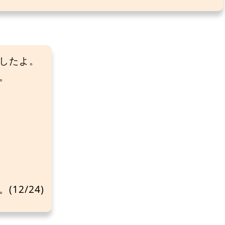
したよ。
。
12/24)