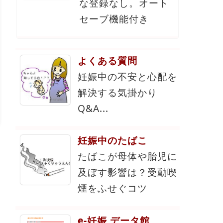
な登録なし。オート
セーブ機能付き
よくある質問
妊娠中の不安と心配を
解決する気掛かり
Q&A...
妊娠中のたばこ
たばこが母体や胎児に
及ぼす影響は？受動喫
煙をふせぐコツ
e-妊娠 データ館