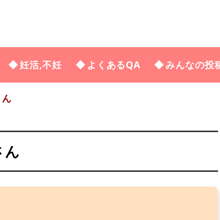
妊活,不妊
よくあるQA
みんなの投
さん
さん