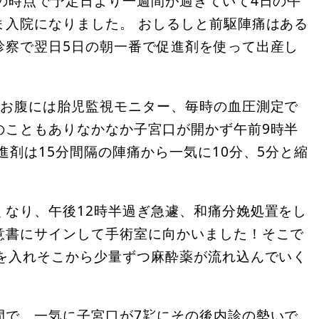
の時点で予定日より一週間が過ぎていて4日の午
ま入院になりました。 おしるしと前駆陣痛はある
診察で翌日5日の朝一番で促進剤を使って出産し
、お腹には胎児監視モニター、毎時の血圧測定で
のこともありなかなか子宮口が開かず午前9時半
進剤は15分間隔の陣痛から一気に10分、5分と縮
くなり、午後12時半過ぎ急遽、和痛分娩処置をし
意書にサインして手術室に向かいました！そこで
管を入れそこから少量ずつ麻酔薬が流れ込んでいく
間で、一気に子宮口が7㌢にその後内診の勢いで