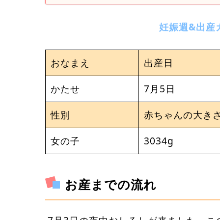
妊娠週&出産
おなまえ
出産日
かたせ
7月5日
性別
赤ちゃんの大き
女の子
3034g
お産までの流れ