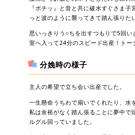
『ボチッ』と音と共に破水すぐさま子宮
っと波のように襲ってきて踏ん張りたい
思いっきりう○ちを出すつもりで5回い
室へ入って24分のスピード出産！トー
分娩時の様子
主人の希望で立ち会い出産でした。
一生懸命うちわで扇いでくれたり、水
私は余裕がなく踏ん張ることに夢中で
ルグル回っていました。