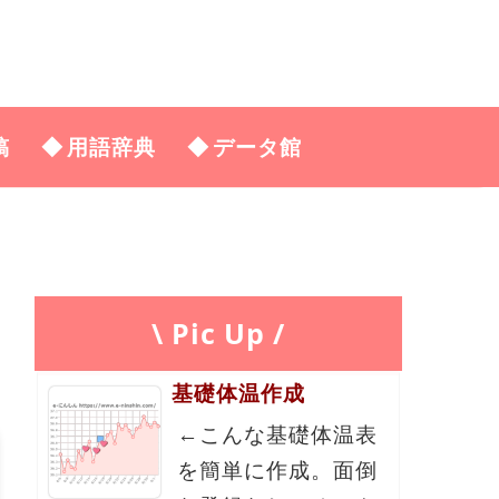
稿
用語辞典
データ館
\ Pic Up /
基礎体温作成
←こんな基礎体温表
を簡単に作成。面倒