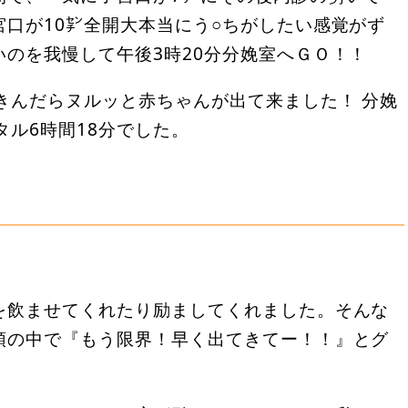
口が10㌢全開大本当にう○ちがしたい感覚がず
のを我慢して午後3時20分分娩室へＧＯ！！
きんだらヌルッと赤ちゃんが出て来ました！ 分娩
タル6時間18分でした。
を飲ませてくれたり励ましてくれました。そんな
頭の中で『もう限界！早く出てきてー！！』とグ