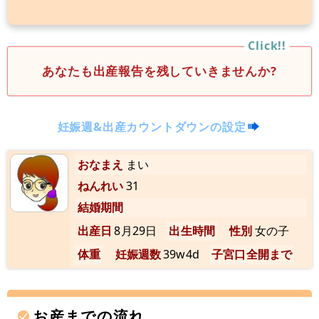
あなたも出産報告を残していきませんか?
妊娠週&出産カウントダウンの設定
おなまえ
まい
ねんれい
31
結婚期間
出産日
8月29日
出生時間
性別
女の子
体重
妊娠週数
39w4d
子宮口全開まで
お産までの流れ