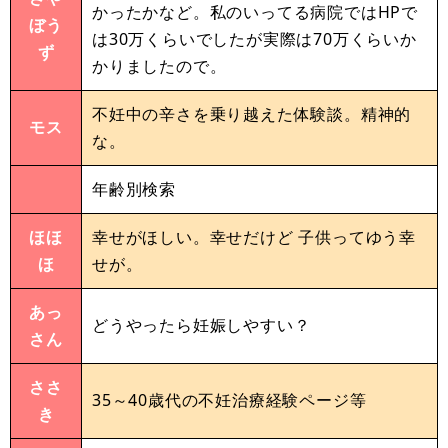
かったかなど。私のいってる病院ではHPで
ぼう
は30万くらいでしたが実際は70万くらいか
ず
かりましたので。
不妊中の辛さを乗り越えた体験談。精神的
モス
な。
年齢別検索
ほほ
幸せがほしい。幸せだけど 子供ってゆう幸
ほ
せが。
あっ
どうやったら妊娠しやすい？
さん
ささ
35～40歳代の不妊治療経験ページ等
き