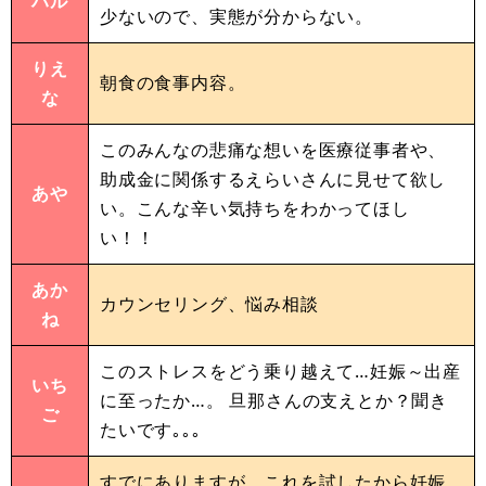
ハル
少ないので、実態が分からない。
りえ
朝食の食事内容。
な
このみんなの悲痛な想いを医療従事者や、
助成金に関係するえらいさんに見せて欲し
あや
い。こんな辛い気持ちをわかってほし
い！！
あか
カウンセリング、悩み相談
ね
このストレスをどう乗り越えて…妊娠～出産
いち
に至ったか…。 旦那さんの支えとか？聞き
ご
たいです｡｡｡
すでにありますが、これを試したから妊娠