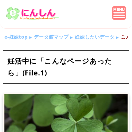
e-妊娠top
データ館マップ
妊娠したいデータ
こんな
妊活中に「こんなページあった
ら」(File.1)