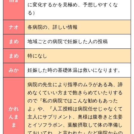
lira
に変化するかを見極め、予想しやすくな
る）
ナオ
各病院の、詳しい情報
まめ
地域ごとの病院で妊娠した人の投稿
まめ
特になし
みか
妊娠した時の基礎体温は救いになります。
病院の先生により指導のムラがある為、諦
めなくていい方まで飽きらめていたりする
ので『私の病院ではこんな勧めもあった
かれ
よ』や、『人工授精は病院任せじゃなくて
んま
主人にサプリメント、奥様は腹巻きと生姜
ま
とイソフラボン、葉酸摂取して体の準備し
ておいてね。と言われた』など病院からの