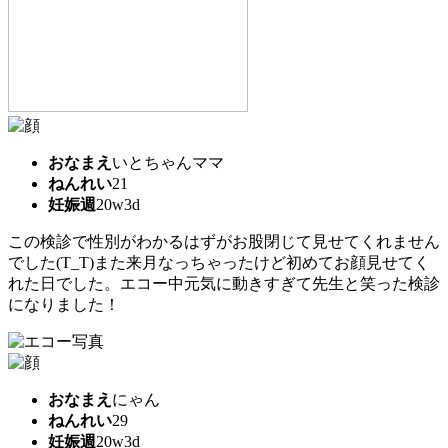
おなまえ
いとちゃんママ
ねんれい
21
妊娠週
20w3d
この検診で性別がわかるはずがお股閉じて見せてくれません
でした(T_T)また来月なっちゃったけど初めてお顔見せてく
れた日でした。エコー中元気に動きすぎて先生と笑った検診
になりました！
おなまえ
にゃん
ねんれい
29
妊娠週
20w3d