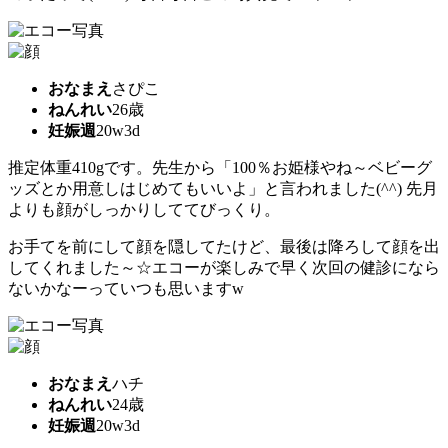
おなまえ
さぴこ
ねんれい
26歳
妊娠週
20w3d
推定体重410gです。先生から「100％お姫様やね～ベビーグ
ッズとか用意しはじめてもいいよ」と言われました(^^) 先月
よりも顔がしっかりしててびっくり。
お手てを前にして顔を隠してたけど、最後は降ろして顔を出
してくれました～☆エコーが楽しみで早く次回の健診になら
ないかなーっていつも思いますw
おなまえ
ハチ
ねんれい
24歳
妊娠週
20w3d