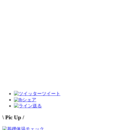
ツイート
シェア
送る
\ Pic Up /