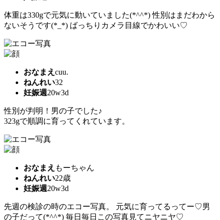
体重は330gで元気に動いていました(*^^*) 性別はまだわから
ないそうです(*_*) ばっちりカメラ目線でかわいい♡
おなまえ
cuu.
ねんれい
32
妊娠週
20w3d
性別が判明！男の子でした♪
323gで順調に育ってくれています。
おなまえ
もーちゃん
ねんれい
22歳
妊娠週
20w3d
先週の検診の時のエコー写真。 元気に育ってるってー♡男
の子だって(*^^*) 毎日毎日この写真見てニヤニヤ♡