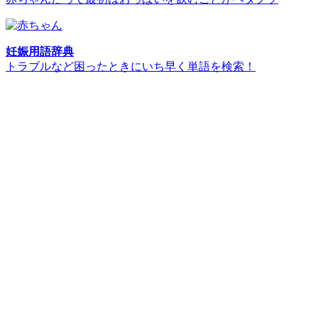
妊娠用語辞典
トラブルなど困ったときにいち早く単語を検索！