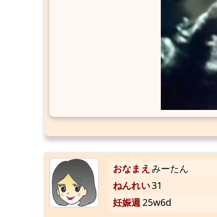
おなまえ
みーたん
ねんれい
31
妊娠週
25w6d