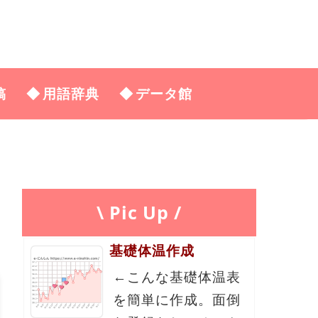
稿
用語辞典
データ館
\ Pic Up /
基礎体温作成
←こんな基礎体温表
を簡単に作成。面倒