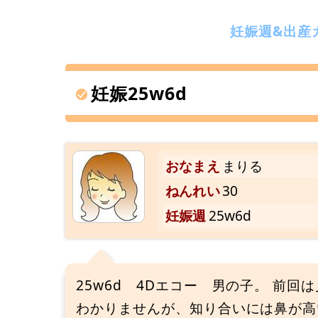
妊娠週&出産
妊娠25w6d
おなまえ
まりる
ねんれい
30
妊娠週
25w6d
25w6d 4Dエコー 男の子。 前回
わかりませんが、知り合いには鼻が高