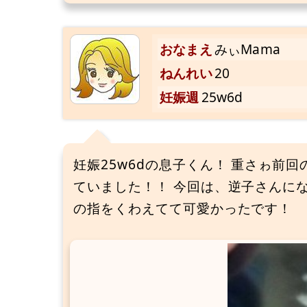
おなまえ
みぃMama
ねんれい
20
妊娠週
25w6d
妊娠25w6dの息子くん！ 重さゎ前回の
ていました！！ 今回は、逆子さんにな
の指をくわえてて可愛かったです！