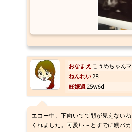
おなまえ
こうめちゃんマ
ねんれい
28
妊娠週
25w6d
エコー中、下向いてて顔が見えないね
くれました。可愛い～とすでに親バカ