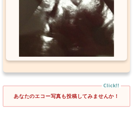
あなたのエコー写真も投稿してみませんか！