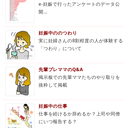
e-妊娠で行ったアンケートのデータ公
開...
妊娠中ののつわり
実に妊婦さんの8割程度の人が体験する
「つわり」について
先輩プレママのQ&A
掲示板での先輩ママたちのやり取りを
抜粋して掲載
妊娠中の仕事
仕事を続けるか辞めるか？上司や同僚
にいつ報告する？