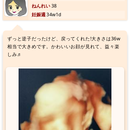
ねんれい
38
妊娠週
34w1d
ずっと逆子だったけど、戻ってくれた!大きさは36w
相当で大きめです。かわいいお顔が見れて、益々楽
しみ♬