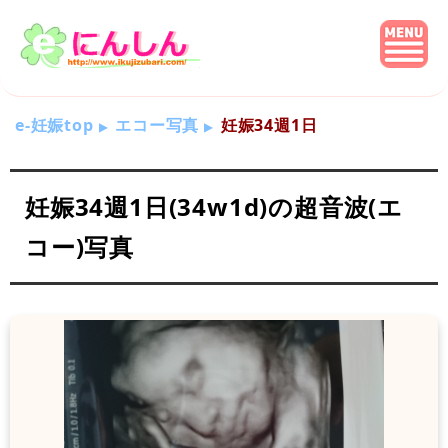
e-妊娠top
エコー写真
妊娠34週1日
妊娠34週1日(34w1d)の超音波(エ
コー)写真