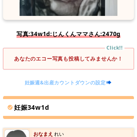
写真:34w1d:じんくんママさん:2470g
あなたのエコー写真も投稿してみませんか！
妊娠週&出産カウントダウンの設定
妊娠34w1d
おなまえ
れい