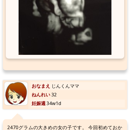
おなまえ
じんくんママ
ねんれい
32
妊娠週
34w1d
2470グラムの大きめの女の子です。 今回初めておか