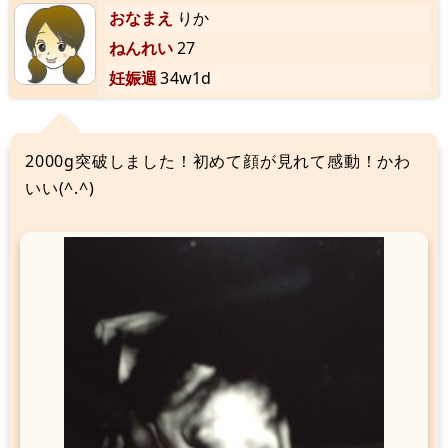
おなまえ
りか
ねんれい
27
妊娠週
34w1d
2000g突破しました！初めて顔が見れて感動！かわ
いい(^.^)