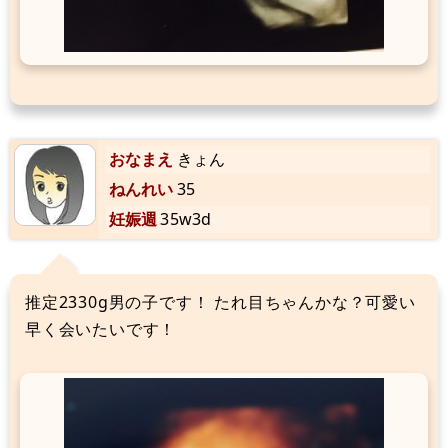
おなまえ
きょん
ねんれい
35
妊娠週
35w3d
推定2330g男の子です！ たれ目ちゃんかな？可愛い
早く会いたいです！