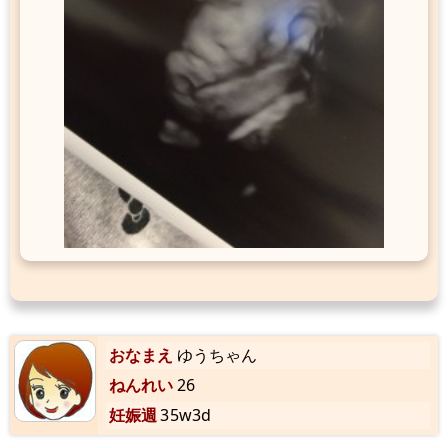
おなまえ
ゆうちゃん
ねんれい
26
妊娠週
35w3d