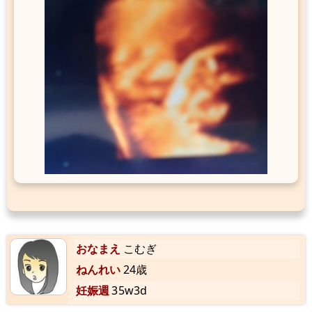
おなまえ
こむぎ
ねんれい
24歳
妊娠週
35w3d