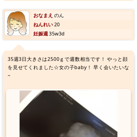
おなまえ
のん
ねんれい
20
妊娠週
35w3d
35週3日大きさは2500ｇで週数相当です！ やっと顔
を見せてくれました☆女の子baby！ 早く会いたいな
~