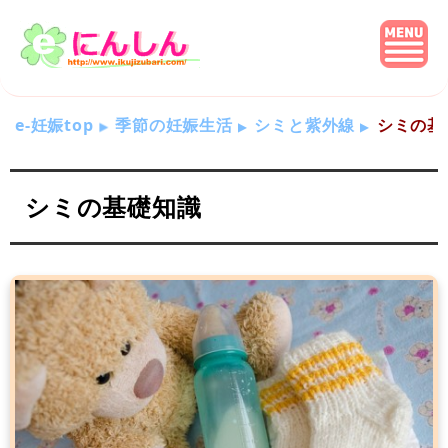
e-妊娠top
季節の妊娠生活
シミと紫外線
シミの基
シミの基礎知識