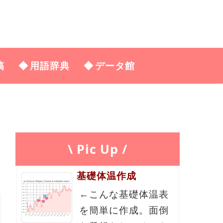
稿
用語辞典
データ館
\ Pic Up /
基礎体温作成
←こんな基礎体温表
を簡単に作成。面倒