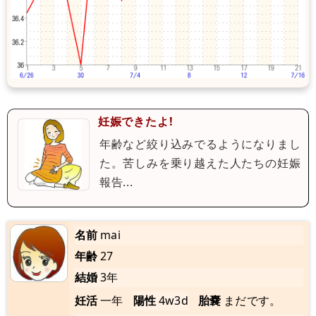
妊娠できたよ!
年齢など絞り込みでるようになりまし
た。苦しみを乗り越えた人たちの妊娠
報告...
名前
mai
年齢
27
結婚
3年
妊活
一年
陽性
4w3d
胎嚢
まだです。