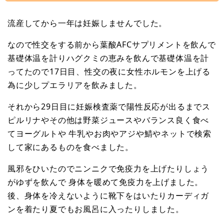
流産してから一年は妊娠しませんでした。
なので性交をする前から葉酸AFCサプリメントを飲んで
基礎体温を計りハグクミの恵みを飲んで基礎体温を計
ってたので17日目、性交の夜に女性ホルモンを上げる
為に少しプエラリアを飲みました。
それから29日目に妊娠検査薬で陽性反応が出るまでス
ピルリナやその他は野菜ジュースやバランス良く食べ
てヨーグルトや 牛乳やお肉やアジや鯖やネットで検索
して家にあるものを食べました。
風邪をひいたのでニンニクで免疫力を上げたりしょう
がゆずを飲んで 身体を暖めて免疫力を上げました。
後、身体を冷えないように靴下をはいたりカーディガ
ンを着たり夏でもお風呂に入ったりしました。