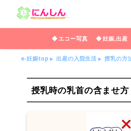
エコー写真
妊娠,出産
e-妊娠top
出産の入院生活
授乳の方
授乳時の乳首の含ませ方