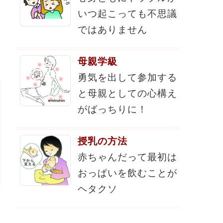
いつ起こっても不思議
ではありません
母親学級
勇気を出して参加する
と母親としての心構え
がばっちりに！
授乳の方法
赤ちゃんだって最初は
おっぱいを飲むことが
ヘタクソ