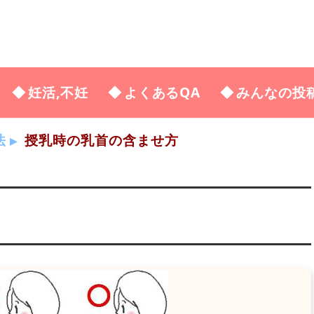
妊活,不妊
よくあるQA
みんなの投
法
授乳時の乳首の含ませ方