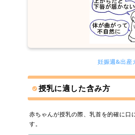
妊娠週&出産
授乳に適した含み方
赤ちゃんが授乳の際、乳首を的確に口
す。