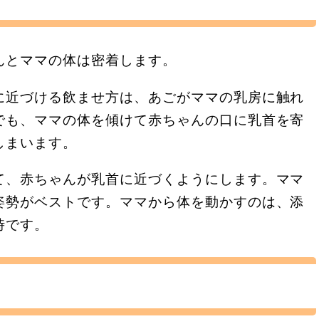
んとママの体は密着します。
に近づける飲ませ方は、あごがママの乳房に触れ
でも、ママの体を傾けて赤ちゃんの口に乳首を寄
しまいます。
て、赤ちゃんが乳首に近づくようにします。ママ
姿勢がベストです。ママから体を動かすのは、添
時です。