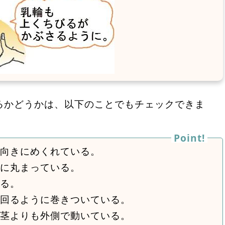
るかどうかは、以下のことでもチェックできま
外向きにめくれている。
縦に丸まっている。
いる。
を回るように巻きついている。
歯茎よりも外側で動いている。