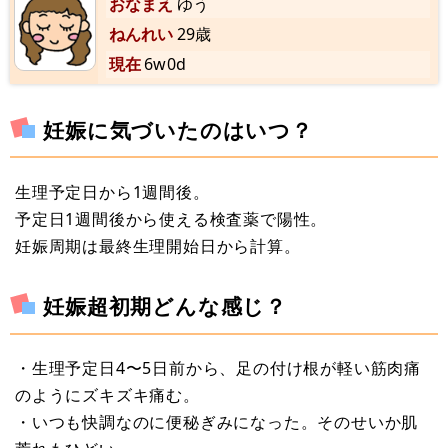
おなまえ
ゆう
ねんれい
29歳
現在
6w0d
妊娠に気づいたのはいつ？
生理予定日から1週間後。
予定日1週間後から使える検査薬で陽性。
妊娠周期は最終生理開始日から計算。
妊娠超初期どんな感じ？
・生理予定日4〜5日前から、足の付け根が軽い筋肉痛
のようにズキズキ痛む。
・いつも快調なのに便秘ぎみになった。そのせいか肌