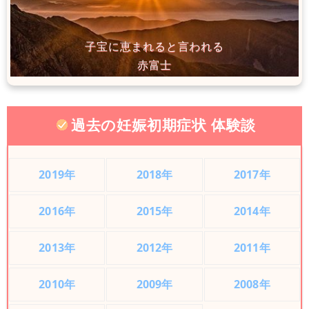
過去の妊娠初期症状 体験談
2019年
2018年
2017年
2016年
2015年
2014年
2013年
2012年
2011年
2010年
2009年
2008年