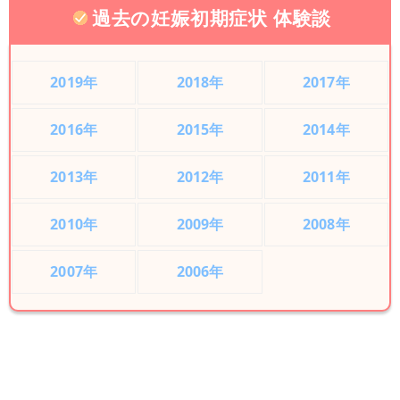
過去の妊娠初期症状 体験談
2019年
2018年
2017年
2016年
2015年
2014年
2013年
2012年
2011年
2010年
2009年
2008年
2007年
2006年