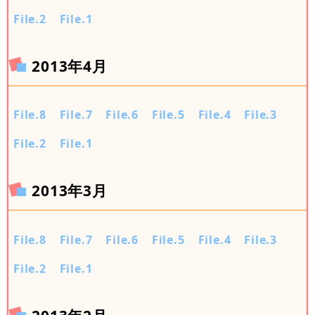
File.2
File.1
2013年4月
File.8
File.7
File.6
File.5
File.4
File.3
File.2
File.1
2013年3月
File.8
File.7
File.6
File.5
File.4
File.3
File.2
File.1