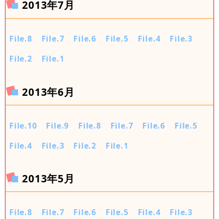
2013年7月
File.8
File.7
File.6
File.5
File.4
File.3
File.2
File.1
2013年6月
File.10
File.9
File.8
File.7
File.6
File.5
File.4
File.3
File.2
File.1
2013年5月
File.8
File.7
File.6
File.5
File.4
File.3