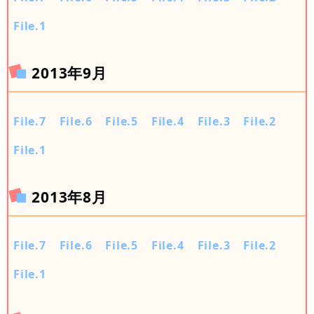
File.1
2013年9月
File.7
File.6
File.5
File.4
File.3
File.2
File.1
2013年8月
File.7
File.6
File.5
File.4
File.3
File.2
File.1