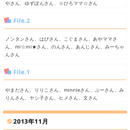
やさん、ゆずぽんさん、☆ひろママ☆さん
File.2
ノンタンさん、はぴさん、こぐまさん、あやママさ
ん、mi☆mi★さん、のんさん、あんじさん、みーちゃ
んさん
File.1
やまださん、りりこさん、minnieさん、ぷーさん、み
りんさん、ヤシ子さん、ヒメさん、文さん
2013年11月