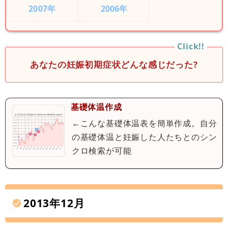
2007年
2006年
あなたの妊娠初期症状どんな感じだった?
基礎体温作成
←こんな基礎体温表を簡単作成。自分
の基礎体温と妊娠した人たちとのシン
クロ検索が可能
2013年12月