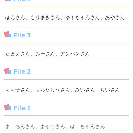
ぽんさん、もりまきさん、ゆぅちゃんさん、あやさん
File.3
たまえさん、みーさん、アンパンさん
File.2
もも子さん、ちろたろうさん、みいさん、ちいさん
File.1
まーちんさん、まるこさん、はーちゃんさん