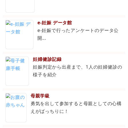
File.6
こうのとりの羽のママさん、ウルトラマンさん、たり
e-妊娠 データ館
ーさん
e-妊娠で行ったアンケートのデータ公
開...
File.5
妊婦健診記録
なななさん、アボカドさん、万福ママさん
妊娠判定から出産まで、1人の妊婦健診の
様子を紹介
File.4
母親学級
あやつんさん、瑠花さん、ちいさん
勇気を出して参加すると母親としての心構
えがばっちりに！
File.3