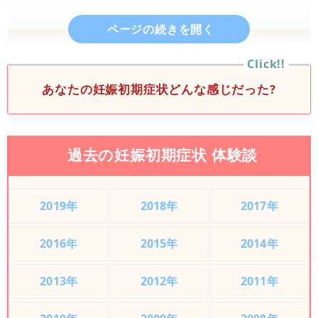
2016年8月
あなたの妊娠初期症状どんな感じだった?
File.8
過去の妊娠初期症状 体験談
すくーちさん、ロコさん
2019年
2018年
2017年
File.7
2016年
2015年
2014年
お星さまさん、るこさん、ちっちさん
2013年
2012年
2011年
File.6