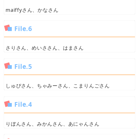
maiffyさん、かなさん
File.6
さりさん、めいささん、はまさん
File.5
しゅぴさん、ちゃみーさん、こまりんごさん
File.4
りぼんさん、みかんさん、あにゃんさん