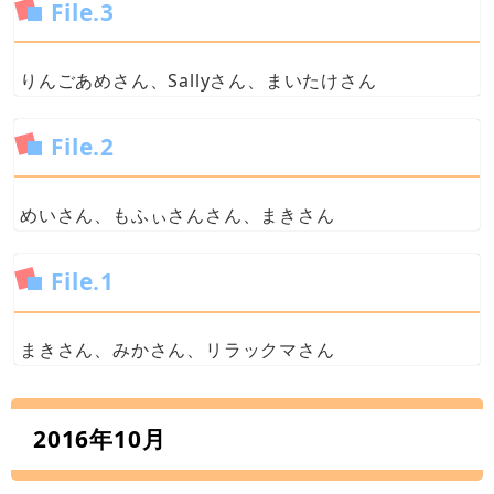
File.3
りんごあめさん、Sallyさん、まいたけさん
File.2
めいさん、もふぃさんさん、まきさん
File.1
まきさん、みかさん、リラックマさん
2016年10月