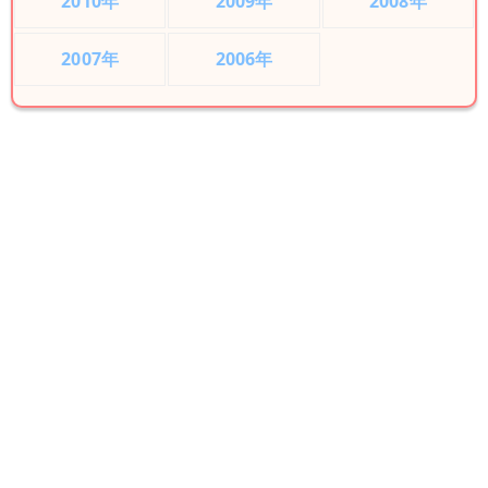
2010年
2009年
2008年
さくらさん、すだちさん、りこさん、みそにさん
2007年
2006年
File.5
tomatoさん、愛鈴さん、むちゅちゅさん、はるさん
File.4
こなみさん、ナオちゃんさん、えびふらいさん、ぱた
やさん
File.3
レイさん、ぴよさん、たぬきさん、ちぃさん