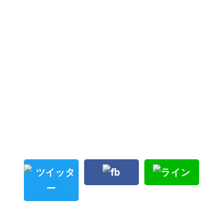
まるまるさん、ゆんちゃんさん、なこさん
File.5
華菜さん、うゆさん、ちちさん、みんママさん
File.4
ちよさん、さーちさん、peeechさん
File.3
まめさん、りあこりともさん、タムタムさん
File.2