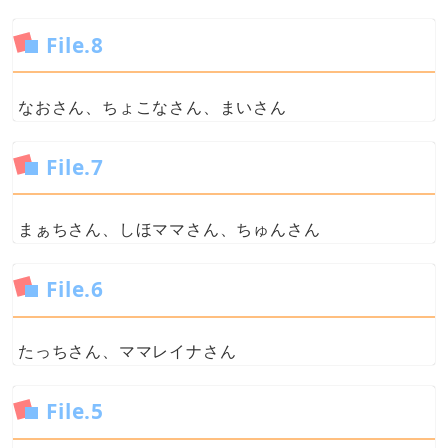
File.8
なおさん、ちょこなさん、まいさん
File.7
まぁちさん、しほママさん、ちゅんさん
File.6
たっちさん、ママレイナさん
File.5