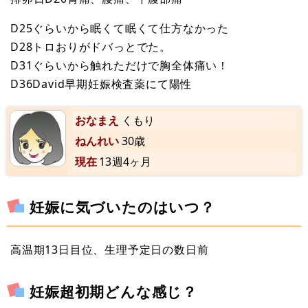
D25ぐらいから眠くて眠くて仕方なかった
D28トロおりがドバっとでた。
D31ぐらいから触れただけで胸全体痛い！
D36David早期妊娠検査薬にて陽性
おなまえ
くもり
ねんれい
30歳
現在
13週4ヶ月
妊娠に気づいたのはいつ？
高温期13日目位、生理予定日の数日前
妊娠超初期どんな感じ？