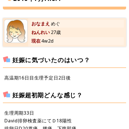
おなまえ
めぐ
ねんれい
27歳
現在
4w2d
妊娠に気づいたのはいつ？
高温期16日目生理予定日2日後
妊娠超初期どんな感じ？
生理周期33日
David排卵検査薬にてＤ18陽性
排卵日D20胃痛、腰痛、下腹部痛