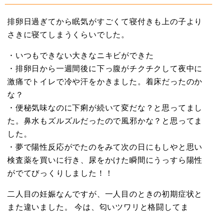
排卵日過ぎてから眠気がすごくて寝付きも上の子より
さきに寝てしまうくらいでした。
・いつもできない大きなニキビができた
・排卵日から一週間後に下っ腹がチクチクして夜中に
激痛でトイレで冷や汗をかきました。着床だったのか
な？
・便秘気味なのに下痢が続いて変だな？と思ってまし
た。鼻水もズルズルだったので風邪かな？と思ってま
した。
・夢で陽性反応がでたのをみて次の日にもしやと思い
検査薬を買いに行き、尿をかけた瞬間にうっすら陽性
がでてびっくりしました！！
二人目の妊娠なんですが、一人目のときの初期症状と
また違いました。 今は、匂いツワリと格闘してま