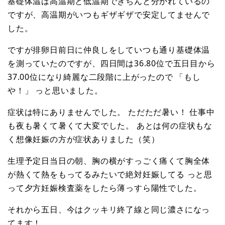
基礎体温は高温期と低温期できちんと分かれているの
ですが、高温期がいつもギザギザで安定してませんで
した。
ですが排卵日前日に仲良しをしていつも通り基礎体温
を測っていたのですが、四日間は36.80位で五日目から
37.00位になり綺麗な二段階に上がったので 「もし
や！」 っと思いました。
症状は特にありませんでした。 ただただ暑い！ 仕事中
も夜も暑くて暑くて大変でした。 あとは何の症状もな
く想像妊娠の方が症状ありました（笑）
生理予定日当日の朝、胸の横がすっごく痛くて胸全体
が熱くて熱をもってるみたいで絶対妊娠してる っと思
って夕方妊娠検査薬をしたら薄っすら陽性でした。
それから五日、今はクッキリ終了線と同じ濃さになっ
てます！