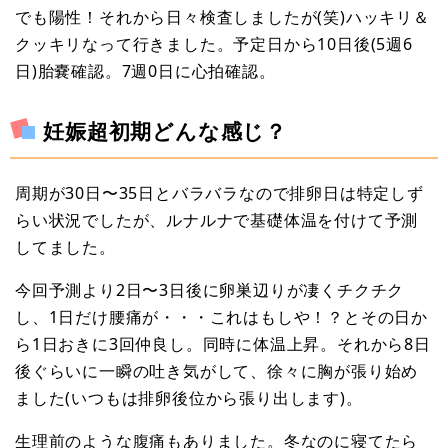
でも陽性！それから日々検査しましたが(笑)ハッキリ＆
クッキリなって行きました。予定日から10日後(5週6
日)胎嚢確認。7週0日に心拍確認。
妊娠超初期どんな感じ？
周期が30日〜35日とバラバラなので排卵日は特定しず
らい状況でしたが、ルナルナで基礎体温を付けて予測
してました。
今回予測より2日〜3日後に卵巣辺りが凄くチクチク
し、1日だけ腰痛が・・・これはもしや！？とその日か
ら1日おきに3回仲良し。同時に体温上昇。それから8日
後ぐらいに一瞬の吐き気がして、徐々に胸が張り始め
ました(いつもは排卵後位から張り出します)。
生理前のような腹痛もありました。冬なのに寝てたら