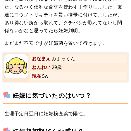
た。なるべく便利な食材を使わず手作りしました。友
達にコウノトリキティを貰い携帯に付けてましたが、
あり得ない所から取れて、クチバシが取れてないし関
係ないかなと思ってたら妊娠判明。
まだまだ不安ですが妊娠菌を置いて行きます。
おなまえ
みよっくん
ねんれい
29歳
現在
5w
妊娠に気づいたのはいつ？
生理予定日翌日に妊娠検査薬で陽性。