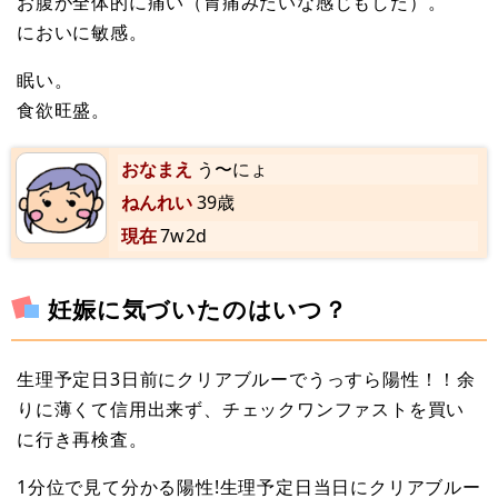
お腹が全体的に痛い（胃痛みたいな感じもした）。
においに敏感。
眠い。
食欲旺盛。
おなまえ
う〜にょ
ねんれい
39歳
現在
7w2d
妊娠に気づいたのはいつ？
生理予定日3日前にクリアブルーでうっすら陽性！！余
りに薄くて信用出来ず、チェックワンファストを買い
に行き再検査。
1分位で見て分かる陽性!生理予定日当日にクリアブルー