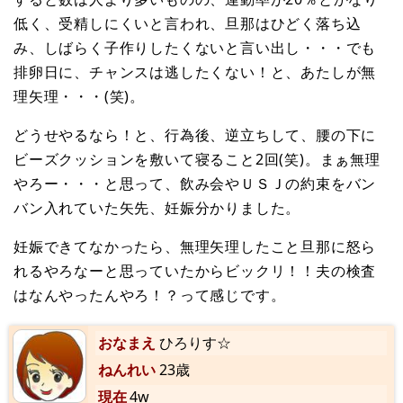
低く、受精しにくいと言われ、旦那はひどく落ち込
み、しばらく子作りしたくないと言い出し・・・でも
排卵日に、チャンスは逃したくない！と、あたしが無
理矢理・・・(笑)。
どうせやるなら！と、行為後、逆立ちして、腰の下に
ビーズクッションを敷いて寝ること2回(笑)。まぁ無理
やろー・・・と思って、飲み会やＵＳＪの約束をバン
バン入れていた矢先、妊娠分かりました。
妊娠できてなかったら、無理矢理したこと旦那に怒ら
れるやろなーと思っていたからビックリ！！夫の検査
はなんやったんやろ！？って感じです。
おなまえ
ひろりす☆
ねんれい
23歳
現在
4w