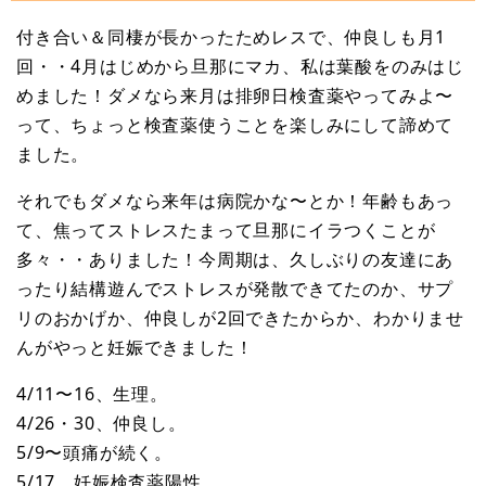
付き合い＆同棲が長かったためレスで、仲良しも月1
回・・4月はじめから旦那にマカ、私は葉酸をのみはじ
めました！ダメなら来月は排卵日検査薬やってみよ〜
って、ちょっと検査薬使うことを楽しみにして諦めて
ました。
それでもダメなら来年は病院かな〜とか！年齢もあっ
て、焦ってストレスたまって旦那にイラつくことが
多々・・ありました！今周期は、久しぶりの友達にあ
ったり結構遊んでストレスが発散できてたのか、サプ
リのおかげか、仲良しが2回できたからか、わかりませ
んがやっと妊娠できました！
4/11〜16、生理。
4/26・30、仲良し。
5/9〜頭痛が続く。
5/17、妊娠検査薬陽性。