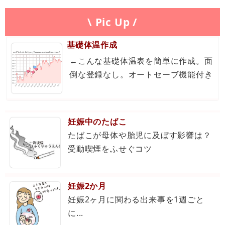
\ Pic Up /
基礎体温作成
←こんな基礎体温表を簡単に作成。面
倒な登録なし。オートセーブ機能付き
妊娠中のたばこ
たばこが母体や胎児に及ぼす影響は？
受動喫煙をふせぐコツ
妊娠2か月
妊娠2ヶ月に関わる出来事を1週ごと
に...