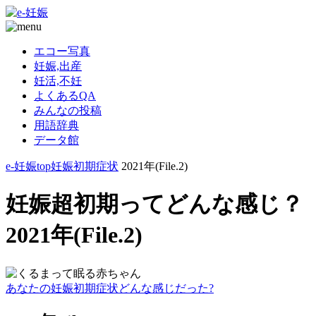
エコー写真
妊娠,出産
妊活,不妊
よくあるQA
みんなの投稿
用語辞典
データ館
e-妊娠top
妊娠初期症状
2021年(File.2)
妊娠超初期ってどんな感じ？
2021年(File.2)
あなたの妊娠初期症状どんな感じだった?