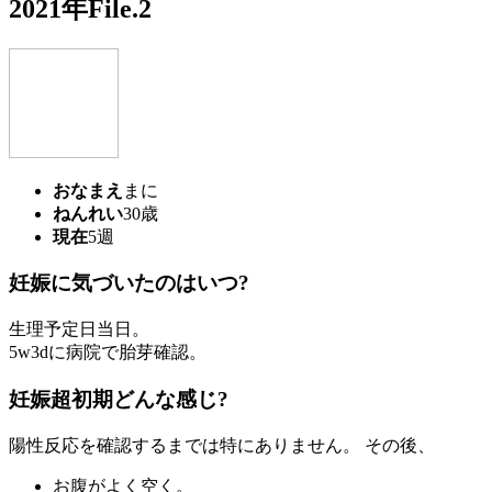
2021年File.2
おなまえ
まに
ねんれい
30歳
現在
5週
妊娠に気づいたのはいつ?
生理予定日当日。
5w3dに病院で胎芽確認。
妊娠超初期どんな感じ?
陽性反応を確認するまでは特にありません。 その後、
お腹がよく空く。