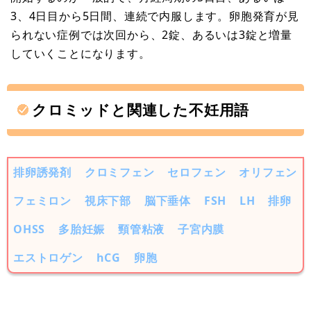
3、4日目から5日間、連続で内服します。卵胞発育が見
られない症例では次回から、2錠、あるいは3錠と増量
していくことになります。
クロミッドと関連した不妊用語
排卵誘発剤
クロミフェン
セロフェン
オリフェン
フェミロン
視床下部
脳下垂体
FSH
LH
排卵
OHSS
多胎妊娠
頸管粘液
子宮内膜
エストロゲン
hCG
卵胞