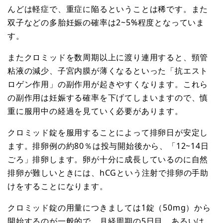
んどは軽症で、重症に陥るということは稀です。また
双子などの多胎妊娠の確率は2~5%程度となっていま
す。
またクロミッドを数周期以上に渡り連用すると、頸管
粘液の減少、子宮内膜が薄くなるといった「抗エスト
ロゲン作用」の副作用が起きやすくなります。これら
の副作用は妊娠する確率を下げてしまいますので、慎
重に服用中の経過を見ていく必要があります。
クロミッド錠を服用することによって排卵日が安定し
ます。排卵例の約80％は投与開始後から、「12~14日
ごろ」排卵します。卵が十分に成長しているのに自然
排卵が難しいときには、hCGという注射で排卵の手助
けをすることになります。
クロミッド錠の用量につきましては1錠（50mg）から
開始するのが一般的で、月経周期の5日目、あるいは