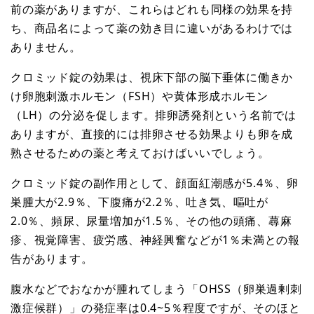
前の薬がありますが、これらはどれも同様の効果を持
ち、商品名によって薬の効き目に違いがあるわけでは
ありません。
クロミッド錠の効果は、視床下部の脳下垂体に働きか
け卵胞刺激ホルモン（FSH）や黄体形成ホルモン
（LH）の分泌を促します。排卵誘発剤という名前では
ありますが、直接的には排卵させる効果よりも卵を成
熟させるための薬と考えておけばいいでしょう。
クロミッド錠の副作用として、顔面紅潮感が5.4％、卵
巣腫大が2.9％、下腹痛が2.2％、吐き気、嘔吐が
2.0％、頻尿、尿量増加が1.5％、その他の頭痛、蕁麻
疹、視覚障害、疲労感、神経興奮などが1％未満との報
告があります。
腹水などでおなかが腫れてしまう「OHSS（卵巣過剰刺
激症候群）」の発症率は0.4~5％程度ですが、そのほと