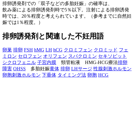
排卵誘発剤での「双子などの多胎妊娠」の確率は、
飲み薬による排卵誘発剤時で5％以下。注射による排卵誘発
時では、20％程度と考えられています。（参考までに自然妊
娠では1％程度。）
排卵誘発剤と関連した不妊用語
卵巣
排卵
FSH
hMG
LH
hCG
クロミフェン
クロミッド
フェ
ミロン
セロフェン
オリフェン
スパクロミン
セキソビット
シクロフェニル
子宮内膜
頸管粘液 HMG-HCG療法
排卵
障害
OHSS
多胎妊娠
黄体
排卵
LHサージ
性腺刺激ホルモン
卵胞刺激ホルモン
下垂体
タイミング法
卵胞
HCG