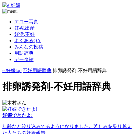
エコー写真
妊娠,出産
妊活,不妊
よくあるQA
みんなの投稿
用語辞典
データ館
e-妊娠top
不妊用語辞典
排卵誘発剤-不妊用語辞典
排卵誘発剤-不妊用語辞典
妊娠できたよ!
年齢など絞り込みでるようになりました。苦しみを乗り越え
た人たちの妊娠報告...