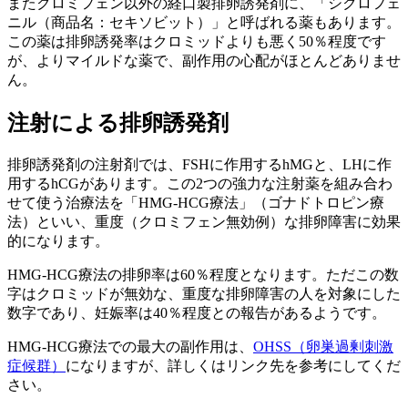
またクロミフェン以外の経口製排卵誘発剤に、「シクロフェ
ニル（商品名：セキソビット）」と呼ばれる薬もあります。
この薬は排卵誘発率はクロミッドよりも悪く50％程度です
が、よりマイルドな薬で、副作用の心配がほとんどありませ
ん。
注射による排卵誘発剤
排卵誘発剤の注射剤では、FSHに作用するhMGと、LHに作
用するhCGがあります。この2つの強力な注射薬を組み合わ
せて使う治療法を「HMG-HCG療法」（ゴナドトロピン療
法）といい、重度（クロミフェン無効例）な排卵障害に効果
的になります。
HMG-HCG療法の排卵率は60％程度となります。ただこの数
字はクロミッドが無効な、重度な排卵障害の人を対象にした
数字であり、妊娠率は40％程度との報告があるようです。
HMG-HCG療法での最大の副作用は、
OHSS（卵巣過剰刺激
症候群）
になりますが、詳しくはリンク先を参考にしてくだ
さい。