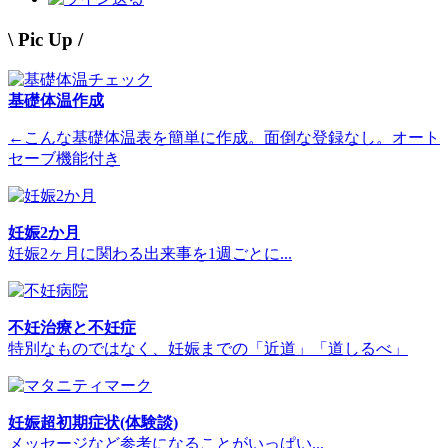
\ Pic Up /
基礎体温作成
←こんな基礎体温表を簡単に作成。面倒な登録なし。オート
セーブ機能付き
妊娠2か月
妊娠2ヶ月に関わる出来事を1週ごとに...
不妊治療と不妊症
特別なものではなく、妊娠までの「近道」「道しるべ」
妊娠超初期症状(体験談)
メッセージなど参考になることがいっぱい...