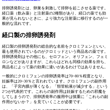
排卵誘発剤とは、卵巣を刺激して排卵を起こさせる薬です。
経口薬（飲み薬）と注射薬の2種類があり、経口の薬でも効
果が見られないときに、より強力な注射薬に移行するのが一
般的な流れです。
経口製の排卵誘発剤
経口製の排卵誘発剤の総合的な名前をクロミフェンといい、
最も使用されているのがクロミッドという商品名の薬です。
排卵誘発剤はその他にも、セロフェン、オリフェン、フェミ
ロンなどがありますが、これらはどれも同様の効果を持ち、
商品名によって薬の効果に違いがあるわけではありません。
一般的にクロミフェンの排卵誘発率は70~80％程度となり、
妊娠率は20~30％と言われています。クロミフェンの副作用
は、「子宮内膜が薄くなる」「頸管粘液が減少する」という
2つが代表的です。これらの副作用は妊娠するための邪魔を
してしまうので、排卵誘発率の服用中は慎重に「これらの副
作用がないか？」を見ていくことが必要です。