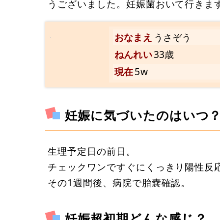
うございました。妊娠菌おいて行きま
おなまえ
うさぞう
ねんれい
33歳
現在
5w
妊娠に気づいたのはいつ
生理予定日の前日。
チェックワンですぐにくっきり陽性反
その1週間後、病院で胎嚢確認。
妊娠超初期どんな感じ？