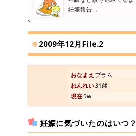
妊娠報告...
2009年12月File.2
おなまえ
プラム
ねんれい
31歳
現在
5w
妊娠に気づいたのはいつ