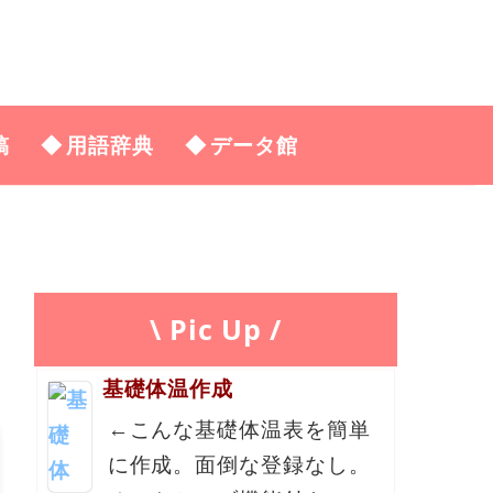
稿
用語辞典
データ館
\ Pic Up /
基礎体温作成
←こんな基礎体温表を簡単
に作成。面倒な登録なし。