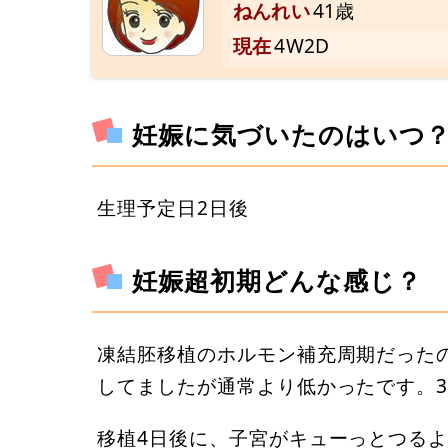
ねんれい
41歳
現在
4W2D
妊娠に気づいたのはいつ
生理予定日2日後
妊娠超初期どんな感じ？
凍結胚移植のホルモン補充周期だった
してましたが通常より低かったです。36
移植4日後に、子宮がキューっとつるよ