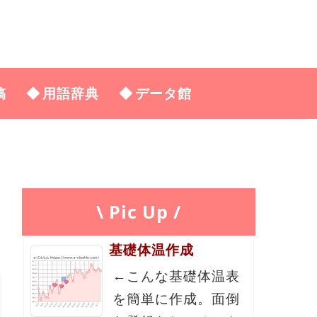
稿
用語辞典
データ館
\ Pic Up /
基礎体温作成
←こんな基礎体温表
を簡単に作成。面倒