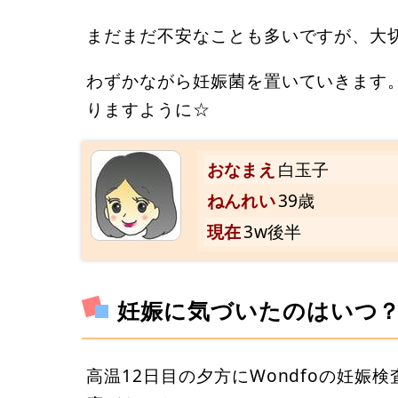
まだまだ不安なことも多いですが、大
わずかながら妊娠菌を置いていきます
りますように☆
おなまえ
白玉子
ねんれい
39歳
現在
3w後半
妊娠に気づいたのはいつ
高温12日目の夕方にWondfoの妊娠