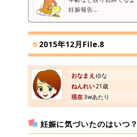
妊娠報告...
2015年12月File.8
おなまえ
ゆな
ねんれい
21歳
現在
3wあたり
妊娠に気づいたのはいつ