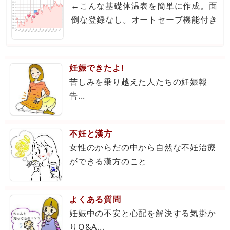
←こんな基礎体温表を簡単に作成。面
倒な登録なし。オートセーブ機能付き
妊娠できたよ!
苦しみを乗り越えた人たちの妊娠報
告...
不妊と漢方
女性のからだの中から自然な不妊治療
ができる漢方のこと
よくある質問
妊娠中の不安と心配を解決する気掛か
りQ&A...