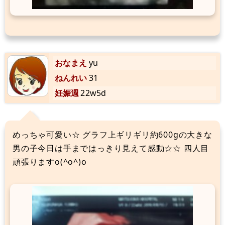
おなまえ
yu
ねんれい
31
妊娠週
22w5d
めっちゃ可愛い☆ グラフ上ギリギリ約600gの大きな
男の子今日は手まではっきり見えて感動☆☆ 四人目
頑張りますo(^o^)o