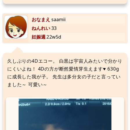
おなまえ
saamii
ねんれい
33
妊娠週
22w5d
久しぶりの4Dエコー。 白黒は宇宙人みたいで分かり
にくいよね！ 4Dの方が断然愛情芽生えます♥︎ 630g
に成長した我が子。 先生は多分女の子だと言ってい
ました～ 可愛い～