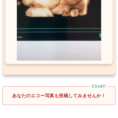
あなたのエコー写真も投稿してみませんか！