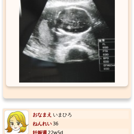
おなまえ
いまひろ
ねんれい
36
妊娠週
22w5d