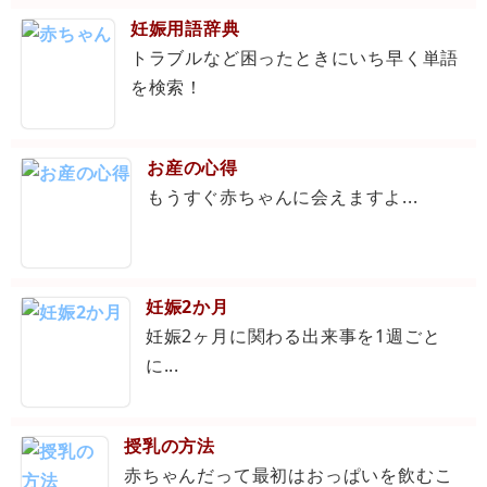
妊娠用語辞典
トラブルなど困ったときにいち早く単語
を検索！
お産の心得
もうすぐ赤ちゃんに会えますよ...
妊娠2か月
妊娠2ヶ月に関わる出来事を1週ごと
に...
授乳の方法
赤ちゃんだって最初はおっぱいを飲むこ