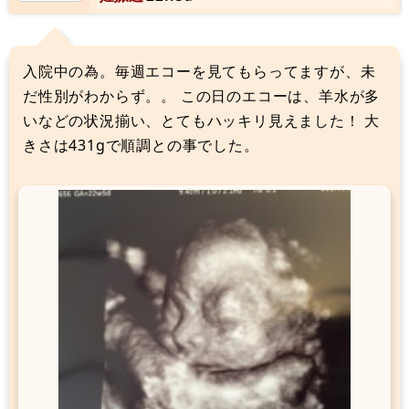
入院中の為。毎週エコーを見てもらってますが、未
だ性別がわからず。。 この日のエコーは、羊水が多
いなどの状況揃い、とてもハッキリ見えました！ 大
きさは431gで順調との事でした。