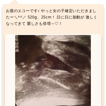
お股のエコーです♪ やっと女の子確定いただきまし
たー＼^^／ 520g、25cm！ 日に日に胎動が 激しく
なってきて 愛しさも倍増～♡！