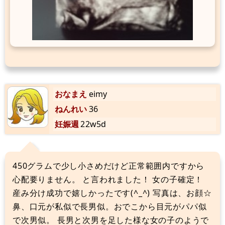
おなまえ
eimy
ねんれい
36
妊娠週
22w5d
450グラムで少し小さめだけど正常範囲内ですから
心配要りません。 と言われました！ 女の子確定！
産み分け成功で嬉しかったです(^_^) 写真は、お顔☆
鼻、口元が私似で長男似。おでこから目元がパパ似
で次男似。 長男と次男を足した様な女の子のようで