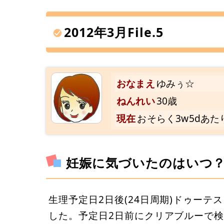
2012年3月File.5
おなまえ
ゆみぅ☆
ねんれい
30歳
現在
おそらく3w5dあた
妊娠に気づいたのはいつ
生理予定日2日後(24日周期)ドゥー
した。予定日2日前にクリアブルーで検