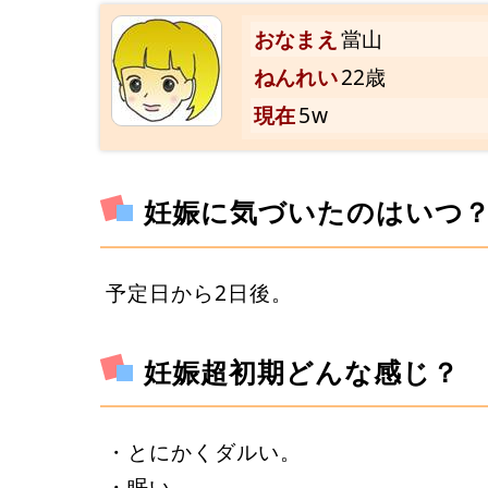
おなまえ
當山
ねんれい
22歳
現在
5w
妊娠に気づいたのはいつ
予定日から2日後。
妊娠超初期どんな感じ？
・とにかくダルい。
・眠い。