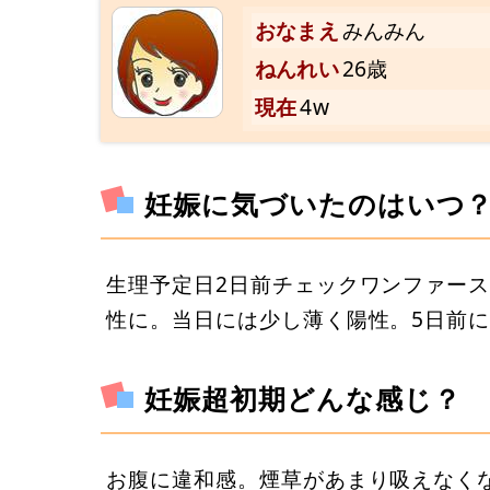
おなまえ
みんみん
ねんれい
26歳
現在
4w
妊娠に気づいたのはいつ
生理予定日2日前チェックワンファー
性に。当日には少し薄く陽性。5日前
妊娠超初期どんな感じ？
お腹に違和感。煙草があまり吸えなく