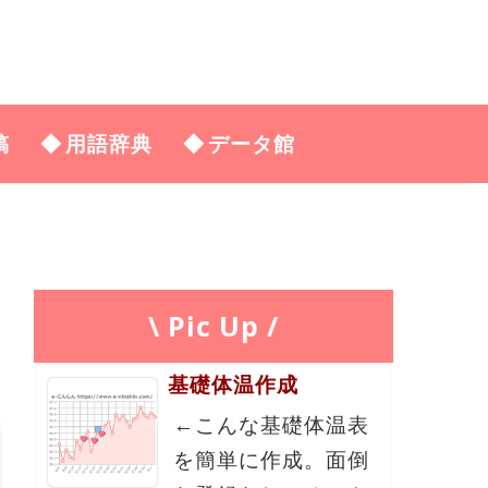
稿
用語辞典
データ館
\ Pic Up /
基礎体温作成
←こんな基礎体温表
を簡単に作成。面倒