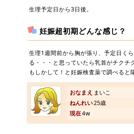
生理予定日から3日後。
妊娠超初期どんな感じ？
生理1週間前から胸が張り、予定日くら
る・・・と思っていたら乳首がチクチ
もしかして！と妊娠検査薬で調べると
おなまえ
まいこ
ねんれい
25歳
現在
4w