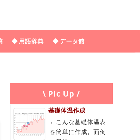
稿
用語辞典
データ館
\ Pic Up /
基礎体温作成
←こんな基礎体温表
を簡単に作成。面倒