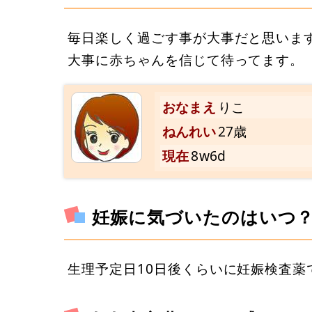
毎日楽しく過ごす事が大事だと思いま
大事に赤ちゃんを信じて待ってます。
おなまえ
りこ
ねんれい
27歳
現在
8w6d
妊娠に気づいたのはいつ
生理予定日10日後くらいに妊娠検査薬