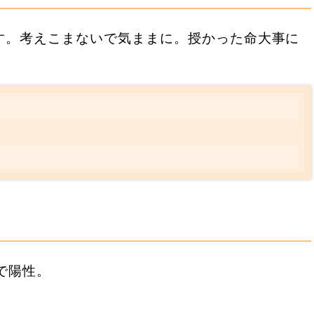
す。考えこまないで気ままに。授かった命大事に
？
で陽性。