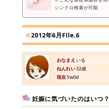
シンクロ検索が可能
2012年6月File.6
おなまえ
いる
ねんれい
32歳
現在
5w0d
妊娠に気づいたのはいつ