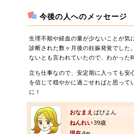
今後の人へのメッセージ
生理不順や経血の量が少ないことが気
診断された数ヶ月後の妊娠発覚でした
ないとも言われていたので、わかった
立ち仕事なので、安定期に入っても安
を信じて穏やかに過ごせればと思って
に！
おなまえ
ぱぴよん
ねんれい
39歳
現在
4w