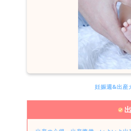
妊娠週&出産