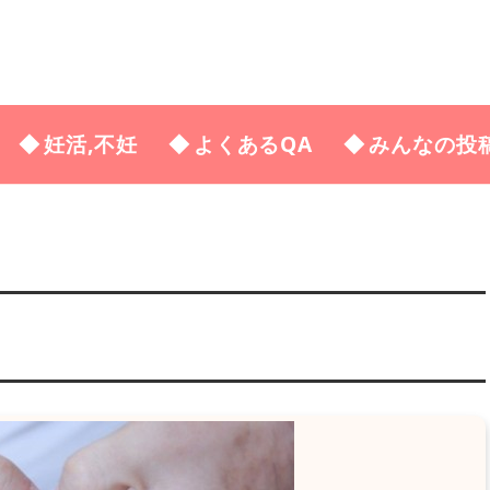
妊活,不妊
よくあるQA
みんなの投