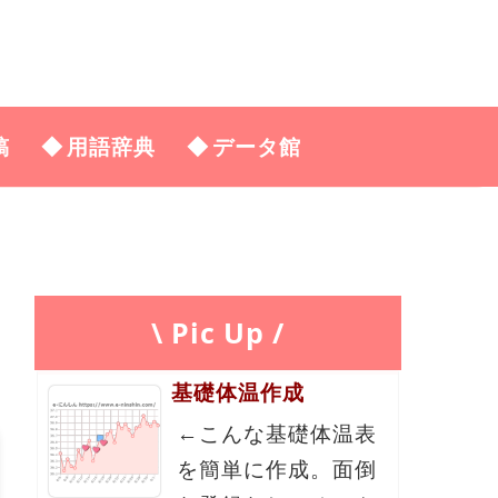
稿
用語辞典
データ館
\ Pic Up /
基礎体温作成
←こんな基礎体温表
を簡単に作成。面倒