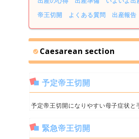
出産の心得
出産準備
いよいよ出
帝王切開
よくある質問
出産報告
Caesarean section
予定帝王切開
予定帝王切開になりやすい母子症状と
緊急帝王切開