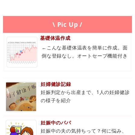
\ Pic Up /
基礎体温作成
←こんな基礎体温表を簡単に作成。面
倒な登録なし。オートセーブ機能付き
妊婦健診記録
妊娠判定から出産まで、1人の妊婦健診
の様子を紹介
妊娠中のパパ
妊娠中の夫の気持ちって？何に悩み、