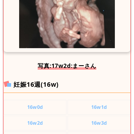
写真:17w2d:まーさん
妊娠16週(16w)
16w0d
16w1d
16w2d
16w3d