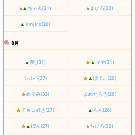
●
▲
ちゃん(31)
●
まひろ(30)
▲
kinjiro(26)
8月
▲
夢_(31)
★
▲
マヤ(31)
シルバ(37)
★
▲
ぽてこ(29)
★
めぐみ(33)
まめたろう(26)
★
チョコ好き(27)
▲
らん(26)
★
▲
ぽん(27)
●
ちひろ(32)