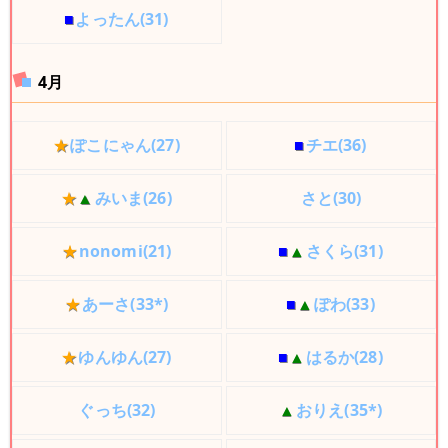
■
よったん(31)
4月
★
ぽこにゃん(27)
■
チエ(36)
★
▲
みいま(26)
さと(30)
★
nonomi(21)
■
▲
さくら(31)
★
あーさ(33*)
■
▲
ぽわ(33)
★
ゆんゆん(27)
■
▲
はるか(28)
ぐっち(32)
▲
おりえ(35*)