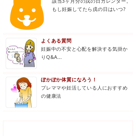
該当3ヶ月分の戌の日カレンダー。
もし妊娠してたら戌の日はいつ?
よくある質問
妊娠中の不安と心配を解決する気掛か
りQ&A...
ぽかぽか体質になろう！
プレママや妊活している人におすすめ
の健康法