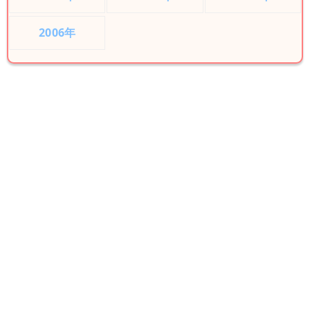
2006年