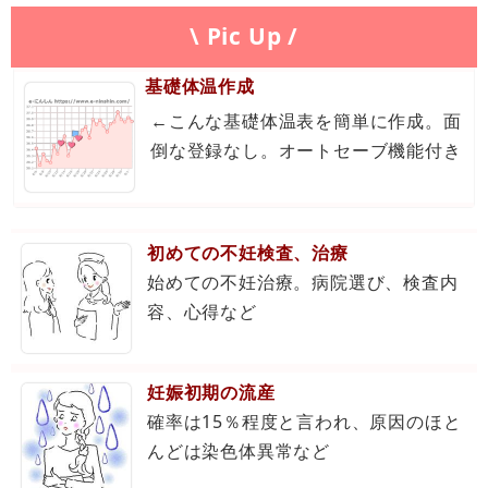
\ Pic Up /
基礎体温作成
←こんな基礎体温表を簡単に作成。面
倒な登録なし。オートセーブ機能付き
初めての不妊検査、治療
始めての不妊治療。病院選び、検査内
容、心得など
妊娠初期の流産
確率は15％程度と言われ、原因のほと
んどは染色体異常など