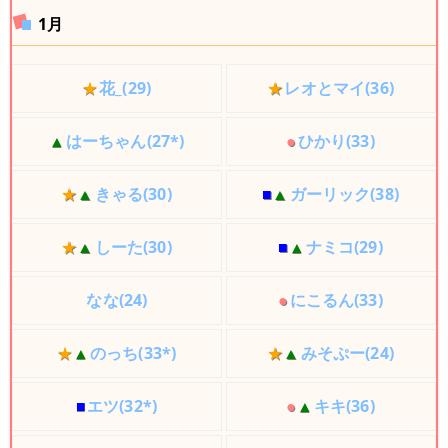
1月
★
花_(29)
★
レオとマイ(36)
▲
はーちゃん(27*)
●
ひかり(33)
★
▲
きゃる(30)
■
▲
ガーリック(38)
★
▲
しーた(30)
■
▲
ナミコ(29)
なな(24)
●
にこるん(33)
★
▲
のっち(33*)
★
▲
みそぷー(24)
■
エツ(32*)
●
▲
キキ(36)