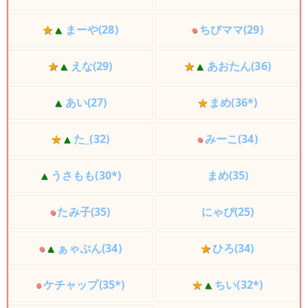
★
▲
まーや(28)
●
ちびママ(29)
★
▲
えな(29)
★
▲
あおたん(36)
▲
あい(27)
★
まめ(36*)
★
▲
た_(32)
●
みーこ(34)
▲
うさもも(30*)
まめ(35)
●
たみ子(35)
にゃぴ(25)
●
▲
ぁゃぷん(34)
★
ひろ(34)
●
ケチャップ(35*)
★
▲
ちい(32*)